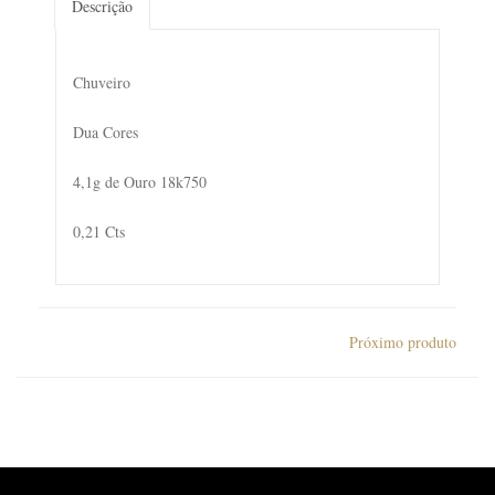
Descrição
Chuveiro
Dua Cores
4,1g de Ouro 18k750
0,21 Cts
Próximo produto