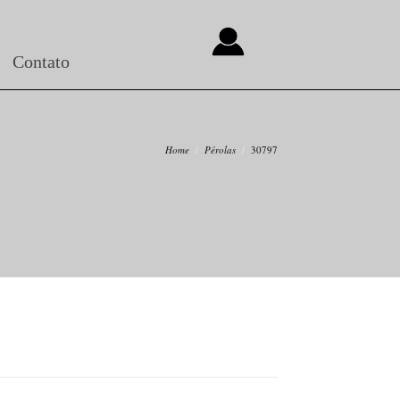
Contato
Home
Pérolas
30797