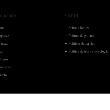
EGAÇÃO
SOBRE
ome
Sobre a Reuter
presas
Política de garantia
ianças
Políticas de serviço
ias
Política de troca e devolução
lógios
omoções
ntato