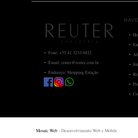
NAV
H
Em
Fone: +55 41 3233.0432
Al
Email: reuter@reuter.com.br
Jó
Endereço: Shopping Estação
Re
Pr
Co
Mosaic Web
- Desenvolvimento Web e Mobile