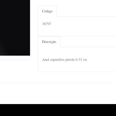
Código
30797
Descrição
Anel espinélios pérola 0,33 cts