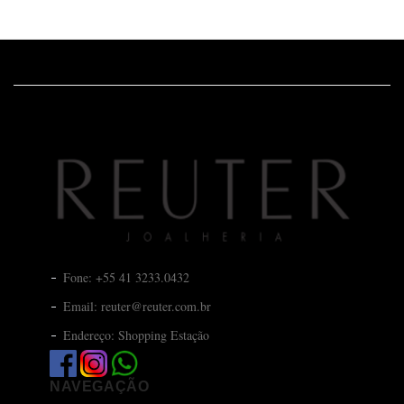
Fone: +55 41 3233.0432
Email: reuter@reuter.com.br
Endereço: Shopping Estação
NAVEGAÇÃO