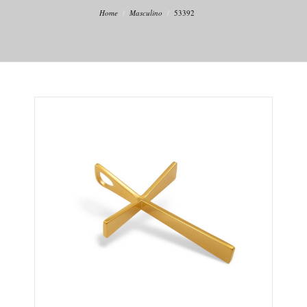
Home
Masculino
53392