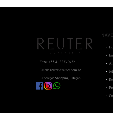
NAV
H
Em
Fone: +55 41 3233.0432
Al
Email: reuter@reuter.com.br
Jó
Endereço: Shopping Estação
Re
Pr
Co