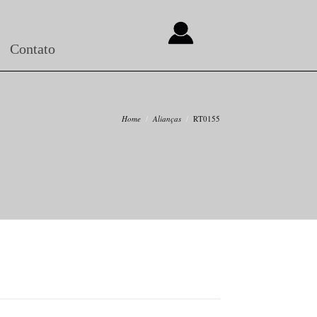
Contato
Home
Alianças
RT0155